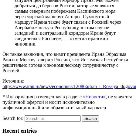
запущен центральный коридор Ирана. Мы можем
добраться до берегов России, которые являются
самым северным побережьем Каспийского моря,
через морской маршрут Астары. Сухопутный
маршрут Ирана также будет связан с Россией через
Азербайджанскую Республику, в этом случае
западный и центральный коридоры Ирана будут
соединены с Россией», — отметил иранский
чиновник.
Он также заключил, что визит президента Ирана Эбрахима
Раиси в Москву заверил Россию, что Исламская Республика
решительно готова к экономическому сотрудничеству с
Россией.
Источник:
https://www.iran.ru/news/economics/120866/Iran_i_Rossiya_dogovori
* Информация размещенная в разделе
«Новости»
, не является
публичной офертой и носит исключительно
информационный или образовательный характер.
Search for:
Search
Recent entries