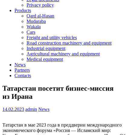
Privacy policy
Products
Qard al-Hasan
Mudaraba
Wakala
Cars
Freight and utility vehicles
Road construction machinery and equipment
Industrial equipment
Agricultural machinery and equipment
Medical equipment
News
Partners
Contacts
Татарстан посетит бизнес-миссия
из Ирана
14.02.2023
admin
News
Татарстан в мае 2023 года в преддверии международного
экономического форума «Россия — Исламский мир: