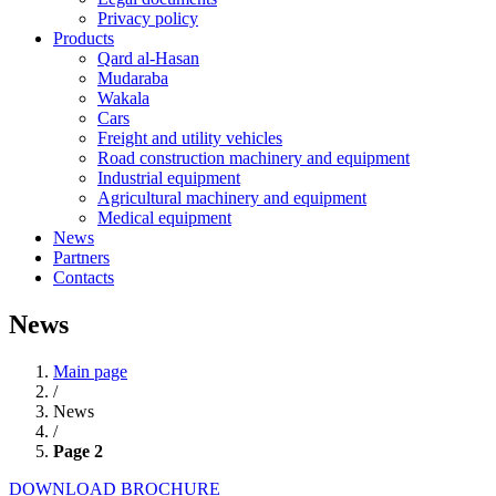
Privacy policy
Products
Qard al-Hasan
Mudaraba
Wakala
Cars
Freight and utility vehicles
Road construction machinery and equipment
Industrial equipment
Agricultural machinery and equipment
Medical equipment
News
Partners
Contacts
News
Main page
/
News
/
Page 2
DOWNLOAD BROCHURE