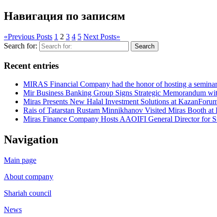
Навигация по записям
«
Previous Posts
1
2
3
4
5
Next Posts
»
Search for:
Search
Recent entries
MIRAS Financial Company had the honor of hosting a seminar
Mir Business Banking Group Signs Strategic Memorandum wi
Miras Presents New Halal Investment Solutions at KazanForu
Rais of Tatarstan Rustam Minnikhanov Visited Miras Booth a
Miras Finance Company Hosts AAOIFI General Director for St
Navigation
Main page
About company
Shariah council
News