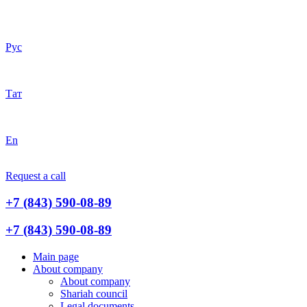
Рус
Тат
En
Request a call
+7 (843) 590-08-89
+7 (843) 590-08-89
Main page
About company
About company
Shariah council
Legal documents